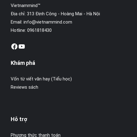
doanh
Vietnammind™
hạng
Địa chỉ: 313 Định Công - Hoàng Mai - Hà Nội
nặng
thôi
Email:
info@vietnammind.com
thúc
Hotline: 0961818430
tôi
nhiều
Facebook
Youtube
năm
Khám phá
Vốn từ viết văn hay (Tiểu học)
Reviews sách
Hỗ trợ
Phương thức thanh toán