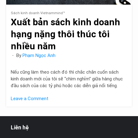
Sách kinh doanh Vietnammind™
Xuất bản sách kinh doanh
hạng nặng thôi thúc tôi
nhiều năm
By
Phạm Ngọc Anh
Nếu cũng làm theo cách đó thì chắc chắn cuốn sách
kinh doanh mới của tôi sẽ “chìm nghỉm” giữa hàng chục
đầu sách của các tỷ phú hoặc các diễn giả nổi tiếng.
Leave a Comment
on
Xuất
bản
sách
Liên hệ
kinh