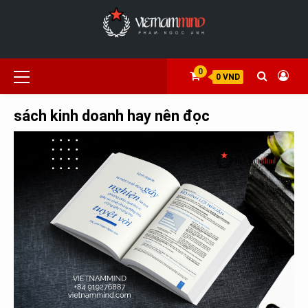
Skip
to
content
Primary
0
0 VND
Menu
sách kinh doanh hay nên đọc