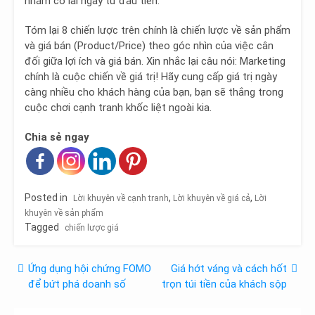
nhăm có lãi ngay từ đầu tiên.
Tóm lại 8 chiến lược trên chính là chiến lược về sản phẩm
và giá bán (Product/Price) theo góc nhìn của việc cân
đối giữa lợi ích và giá bán. Xin nhắc lại câu nói: Marketing
chính là cuộc chiến về giá trị! Hãy cung cấp giá trị ngày
càng nhiều cho khách hàng của bạn, bạn sẽ thắng trong
cuộc chơi cạnh tranh khốc liệt ngoài kia.
Chia sẻ ngay
Posted in
,
,
Lời khuyên về cạnh tranh
Lời khuyên về giá cả
Lời
khuyên về sản phẩm
Tagged
chiến lược giá
Điều
Ứng dụng hội chứng FOMO
Giá hớt váng và cách hốt
để bứt phá doanh số
trọn túi tiền của khách sộp
hướng