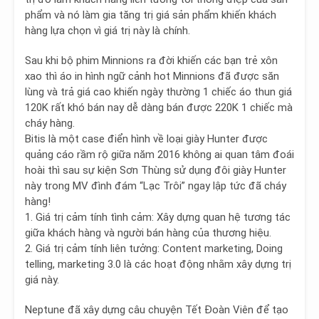
phẩm và nó làm gia tăng trị giá sản phẩm khiến khách
hàng lựa chọn vì giá trị này là chính.
Sau khi bộ phim Minnions ra đời khiến các bạn trẻ xôn
xao thì áo in hình ngữ cảnh hot Minnions đã được săn
lùng và trả giá cao khiến ngày thường 1 chiếc áo thun giá
120K rất khó bán nay dễ dàng bán được 220K 1 chiếc mà
cháy hàng.
Bitis là một case điển hình về loại giày Hunter được
quảng cáo rầm rộ giữa năm 2016 không ai quan tâm đoái
hoài thì sau sự kiện Sơn Thùng sử dụng đôi giày Hunter
này trong MV đình đám “Lạc Trôi” ngay lập tức đã cháy
hàng!
1.
Giá trị cảm tính tình cảm
: Xây dựng quan hệ tương tác
giữa khách hàng và người bán hàng của thương hiệu.
2.
Giá trị cảm tính liên tưởng
: Content marketing, Doing
telling, marketing 3.0 là các hoạt động nhằm xây dựng trị
giá này.
Neptune đã xây dựng câu chuyện Tết Đoàn Viên để tạo