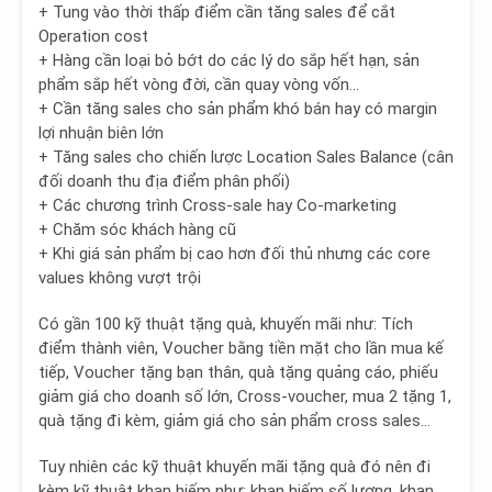
+ Tung vào thời thấp điểm cần tăng sales để cắt
Operation cost
+ Hàng cần loại bỏ bớt do các lý do sắp hết hạn, sản
phẩm sắp hết vòng đời, cần quay vòng vốn…
+ Cần tăng sales cho sản phẩm khó bán hay có margin
lợi nhuận biên lớn
+ Tăng sales cho chiến lược Location Sales Balance (cân
đối doanh thu địa điểm phân phối)
+ Các chương trình Cross-sale hay Co-marketing
+ Chăm sóc khách hàng cũ
+ Khi giá sản phẩm bị cao hơn đối thủ nhưng các core
values không vượt trội
Có gần 100 kỹ thuật tặng quà, khuyến mãi
như: Tích
điểm thành viên, Voucher bằng tiền mặt cho lần mua kế
tiếp, Voucher tặng bạn thân, quà tặng quảng cáo, phiếu
giảm giá cho doanh số lớn, Cross-voucher, mua 2 tặng 1,
quà tặng đi kèm, giảm giá cho sản phẩm cross sales…
Tuy nhiên các kỹ thuật khuyến mãi tặng quà đó nên
đi
kèm kỹ thuật khan hiếm
như: khan hiếm số lượng, khan